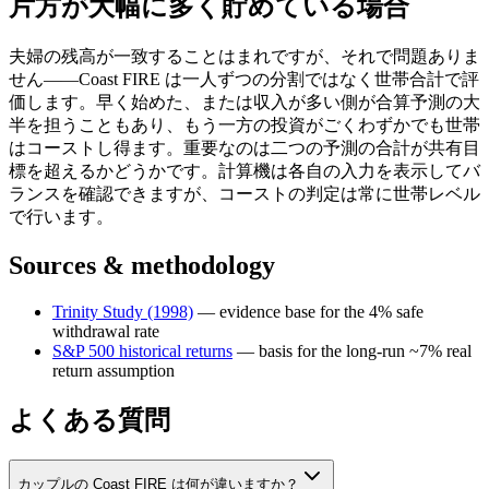
片方が大幅に多く貯めている場合
夫婦の残高が一致することはまれですが、それで問題ありま
せん——Coast FIRE は一人ずつの分割ではなく世帯合計で評
価します。早く始めた、または収入が多い側が合算予測の大
半を担うこともあり、もう一方の投資がごくわずかでも世帯
はコーストし得ます。重要なのは二つの予測の合計が共有目
標を超えるかどうかです。計算機は各自の入力を表示してバ
ランスを確認できますが、コーストの判定は常に世帯レベル
で行います。
Sources & methodology
Trinity Study (1998)
—
evidence base for the 4% safe
withdrawal rate
S&P 500 historical returns
—
basis for the long-run ~7% real
return assumption
よくある質問
カップルの Coast FIRE は何が違いますか？