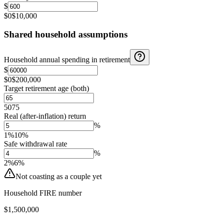
$
$0
$10,000
Shared household assumptions
Household annual spending in retirement
$
$0
$200,000
Target retirement age (both)
50
75
Real (after-inflation) return
%
1%
10%
Safe withdrawal rate
%
2%
6%
Not coasting as a couple yet
Household FIRE number
$1,500,000