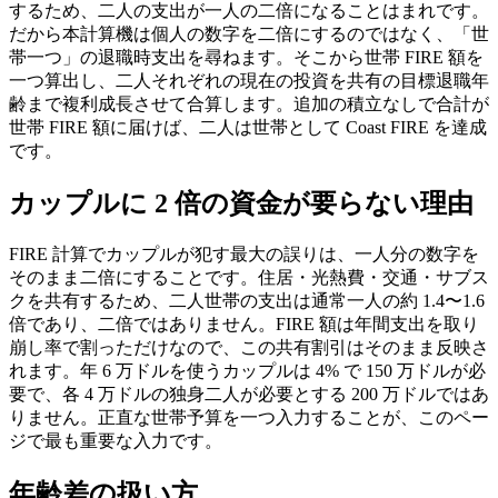
するため、二人の支出が一人の二倍になることはまれです。
だから本計算機は個人の数字を二倍にするのではなく、「世
帯一つ」の退職時支出を尋ねます。そこから世帯 FIRE 額を
一つ算出し、二人それぞれの現在の投資を共有の目標退職年
齢まで複利成長させて合算します。追加の積立なしで合計が
世帯 FIRE 額に届けば、二人は世帯として Coast FIRE を達成
です。
カップルに 2 倍の資金が要らない理由
FIRE 計算でカップルが犯す最大の誤りは、一人分の数字を
そのまま二倍にすることです。住居・光熱費・交通・サブス
クを共有するため、二人世帯の支出は通常一人の約 1.4〜1.6
倍であり、二倍ではありません。FIRE 額は年間支出を取り
崩し率で割っただけなので、この共有割引はそのまま反映さ
れます。年 6 万ドルを使うカップルは 4% で 150 万ドルが必
要で、各 4 万ドルの独身二人が必要とする 200 万ドルではあ
りません。正直な世帯予算を一つ入力することが、このペー
ジで最も重要な入力です。
年齢差の扱い方