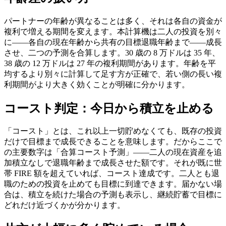
パートナーの年齢が異なることは多く、それは各自の資金が
複利で増える期間を変えます。本計算機は二人の投資を別々
に——各自の現在年齢から共有の目標退職年齢まで——成長
させ、二つの予測を合算します。30 歳の 8 万ドルは 35 年、
38 歳の 12 万ドルは 27 年の複利期間があります。年齢を平
均するより別々に計算して足す方が正確で、若い側の長い複
利期間がより大きく効くことが明確に分かります。
コースト判定：今日から積立を止める
「コースト」とは、これ以上一切貯めなくても、既存の投資
だけで目標まで成長できることを意味します。だからここで
の主要数字は「合算コースト予測」——二人の現在資産を追
加積立なしで退職年齢まで成長させた額です。それが既に世
帯 FIRE 額を超えていれば、コースト達成です。二人とも退
職のための投資を止めても目標に到達できます。届かない場
合は、積立を続けた場合の予測も表示し、継続貯蓄で目標に
どれだけ近づくかが分かります。