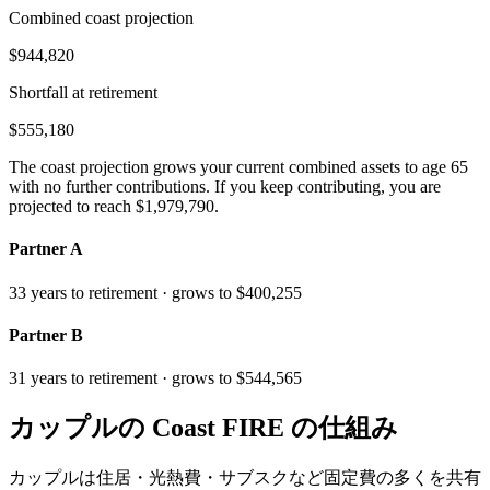
Combined coast projection
$944,820
Shortfall at retirement
$555,180
The coast projection grows your
current
combined assets to age
65
with no further contributions. If you keep contributing, you are
projected to reach
$1,979,790
.
Partner A
33
years to retirement · grows to
$400,255
Partner B
31
years to retirement · grows to
$544,565
カップルの Coast FIRE の仕組み
カップルは住居・光熱費・サブスクなど固定費の多くを共有