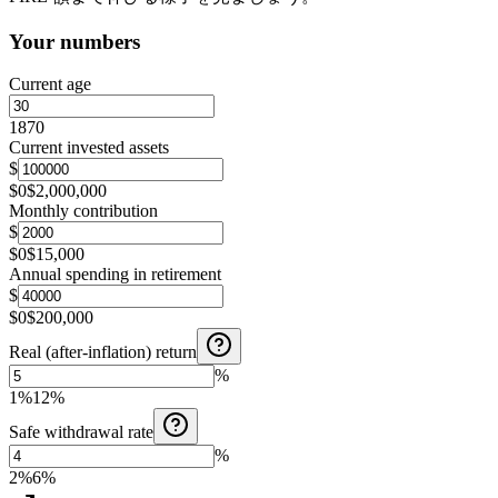
Your numbers
Current age
18
70
Current invested assets
$
$0
$2,000,000
Monthly contribution
$
$0
$15,000
Annual spending in retirement
$
$0
$200,000
Real (after-inflation) return
%
1%
12%
Safe withdrawal rate
%
2%
6%