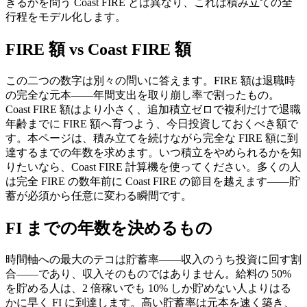
きるかを問う Coast FIRE とは異なり、これは積み立ての全
行程をモデル化します。
FIRE 額 vs Coast FIRE 額
この二つの数字は別々の問いに答えます。FIRE 額は退職時
の完全な元本——年間支出を取り崩し率で割ったもの。
Coast FIRE 額はより小さく、追加積立ゼロで複利だけで退職
年齢までに FIRE 額へ育つよう、今日投資しておくべき額で
す。本ページは、積み立てを続けながら完全な FIRE 額に到
達するまでの年数を求めます。いつ積立をやめられるかを知
りたいなら、Coast FIRE 計算機を使ってください。多くの人
は完全 FIRE の数年前に Coast FIRE の節目を越えます——貯
蓄が必須から任意に変わる瞬間です。
FI までの年数を決めるもの
時間軸への最大のテコは貯蓄率——収入のうち投資に回す割
合——であり、収入そのものではありません。給料の 50%
を貯める人は、2 倍稼いでも 10% しか貯めない人よりはる
かに早く FI に到達します。高い貯蓄率は元本を速く築き、