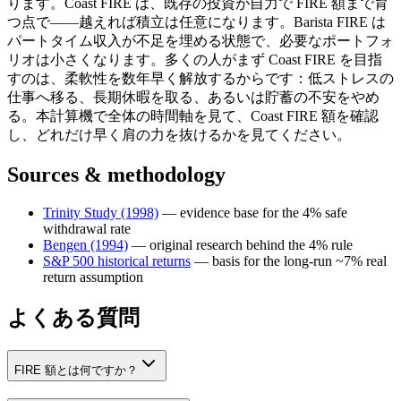
ります。Coast FIRE は、既存の投資が自力で FIRE 額まで育
つ点で——越えれば積立は任意になります。Barista FIRE は
パートタイム収入が不足を埋める状態で、必要なポートフォ
リオは小さくなります。多くの人がまず Coast FIRE を目指
すのは、柔軟性を数年早く解放するからです：低ストレスの
仕事へ移る、長期休暇を取る、あるいは貯蓄の不安をやめ
る。本計算機で全体の時間軸を見て、Coast FIRE 額を確認
し、どれだけ早く肩の力を抜けるかを見てください。
Sources & methodology
Trinity Study (1998)
—
evidence base for the 4% safe
withdrawal rate
Bengen (1994)
—
original research behind the 4% rule
S&P 500 historical returns
—
basis for the long-run ~7% real
return assumption
よくある質問
FIRE 額とは何ですか？