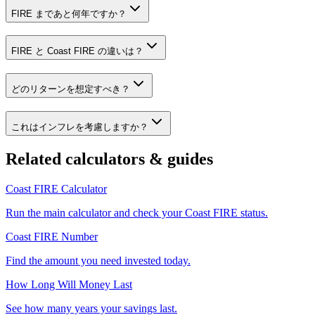
FIRE まであと何年ですか？
FIRE と Coast FIRE の違いは？
どのリターンを想定すべき？
これはインフレを考慮しますか？
Related calculators & guides
Coast FIRE Calculator
Run the main calculator and check your Coast FIRE status.
Coast FIRE Number
Find the amount you need invested today.
How Long Will Money Last
See how many years your savings last.