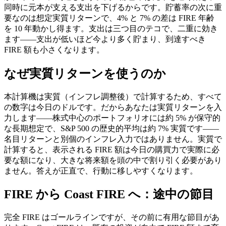
同時に元本が支える支出を下げるからです。貯蓄率の次に重
要なのは想定実質リターンで、4% と 7% の差は FIRE 年齢
を 10 年動かし得ます。支出は三つ目のテコで、二重に効き
ます——支出が低いほど今より多く貯まり、到達すべき
FIRE 額も小さくなります。
なぜ実質リターンを使うのか
本計算機は実質（インフレ調整後）で計算するため、すべて
の数字は今日のドルです。だからあなたは実質リターンを入
力します——株式中心のポートフォリオには約 5% が保守的
な長期想定で、S&P 500 の歴史的平均は約 7% 実質です——
名目リターンと別個のインフレ入力ではありません。実質で
計算すると、表示される FIRE 額は今日の購買力で実際に必
要な額になり、大きな将来額を頭の中で割り引く必要があり
ません。答えが正直で、行動に移しやすくなります。
FIRE から Coast FIRE へ：途中の節目
完全 FIRE はゴールラインですが、その前に有用な節目があ