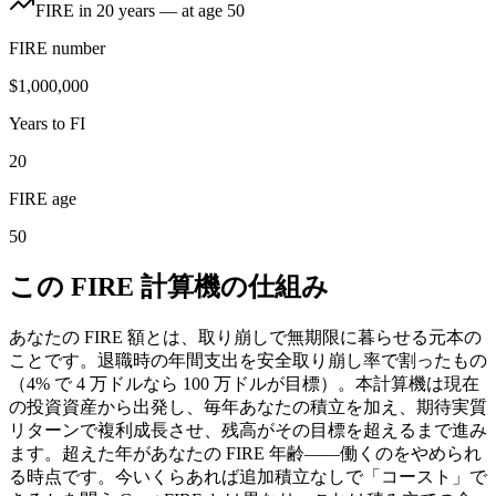
FIRE in 20 years — at age 50
FIRE number
$1,000,000
Years to FI
20
FIRE age
50
この FIRE 計算機の仕組み
あなたの FIRE 額とは、取り崩しで無期限に暮らせる元本の
ことです。退職時の年間支出を安全取り崩し率で割ったもの
（4% で 4 万ドルなら 100 万ドルが目標）。本計算機は現在
の投資資産から出発し、毎年あなたの積立を加え、期待実質
リターンで複利成長させ、残高がその目標を超えるまで進み
ます。超えた年があなたの FIRE 年齢——働くのをやめられ
る時点です。今いくらあれば追加積立なしで「コースト」で