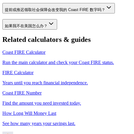
提前或推迟领取社会保障会改变我的 Coast FIRE 数字吗？
如果我不在美国怎么办？
Related calculators & guides
Coast FIRE Calculator
Run the main calculator and check your Coast FIRE status.
FIRE Calculator
Years until you reach financial independence.
Coast FIRE Number
Find the amount you need invested today.
How Long Will Money Last
See how many years your savings last.