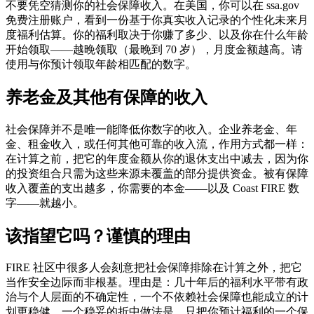
不要凭空猜测你的社会保障收入。在美国，你可以在 ssa.gov
免费注册账户，看到一份基于你真实收入记录的个性化未来月
度福利估算。你的福利取决于你赚了多少、以及你在什么年龄
开始领取——越晚领取（最晚到 70 岁），月度金额越高。请
使用与你预计领取年龄相匹配的数字。
养老金及其他有保障的收入
社会保障并不是唯一能降低你数字的收入。企业养老金、年
金、租金收入，或任何其他可靠的收入流，作用方式都一样：
在计算之前，把它的年度金额从你的退休支出中减去，因为你
的投资组合只需为这些来源未覆盖的部分提供资金。被有保障
收入覆盖的支出越多，你需要的本金——以及 Coast FIRE 数
字——就越小。
该指望它吗？谨慎的理由
FIRE 社区中很多人会刻意把社会保障排除在计算之外，把它
当作安全边际而非根基。理由是：几十年后的福利水平带有政
治与个人层面的不确定性，一个不依赖社会保障也能成立的计
划更稳健。一个稳妥的折中做法是，只把你预计福利的一个保