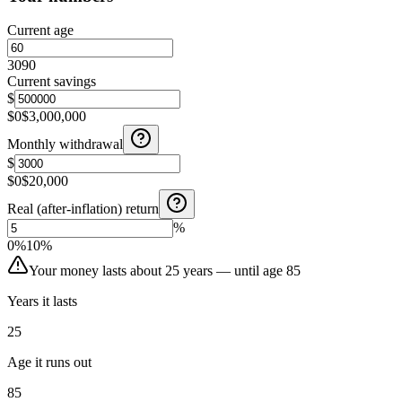
Current age
30
90
Current savings
$
$0
$3,000,000
Monthly withdrawal
$
$0
$20,000
Real (after-inflation) return
%
0%
10%
Your money lasts about 25 years — until age 85
Years it lasts
25
Age it runs out
85