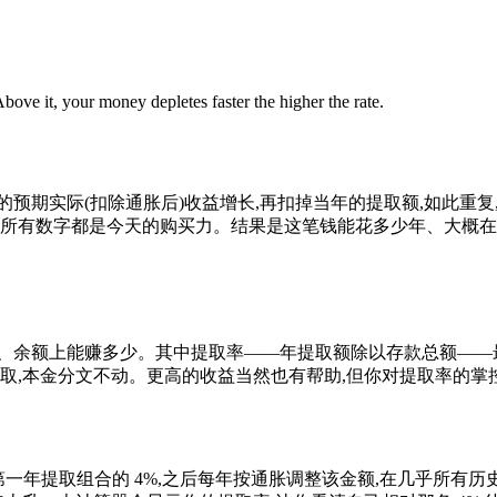
bove it, your money depletes faster the higher the rate.
预期实际(扣除通胀后)收益增长,再扣掉当年的提取额,如此重复
,所有数字都是今天的购买力。结果是这笔钱能花多少年、大概在
额上能赚多少。其中提取率——年提取额除以存款总额——最关键。
提取,本金分文不动。更高的收益当然也有帮助,但你对提取率的
的研究:一位退休者第一年提取组合的 4%,之后每年按通胀调整该金额,在几乎