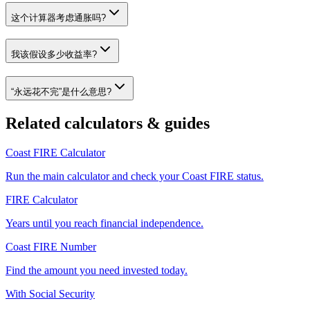
这个计算器考虑通胀吗?
我该假设多少收益率?
“永远花不完”是什么意思?
Related calculators & guides
Coast FIRE Calculator
Run the main calculator and check your Coast FIRE status.
FIRE Calculator
Years until you reach financial independence.
Coast FIRE Number
Find the amount you need invested today.
With Social Security