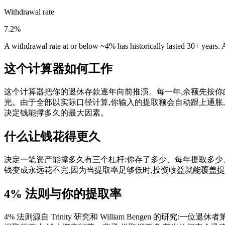
Withdrawal rate
7.2%
A withdrawal rate at or below ~4% has historically lasted 30+ years. A
这个计算器如何工作
这个计算器把你的退休存款逐年向前推演。每一年,余额先按你的
光。由于全部以实际口径计算,你输入的提取额会自动跟上通胀
决定钱能撑多久的最大因素。
什么让钱花得更久
决定一笔资产能撑多久有三个杠杆:你存了多少、每年提取多少、余
钱变成永远花不完,因为当提取率足够低时,投资收益就能覆盖
4% 法则与你的提取率
4% 法则源自 Trinity 研究和 William Bengen 