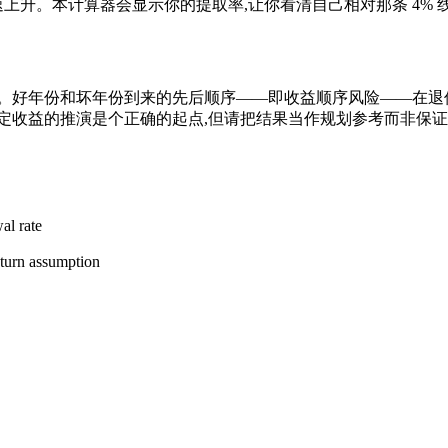
速上升。本计算器会显示你的提取率,让你看清自己相对那条 4% 
。好年份和坏年份到来的先后顺序——即收益顺序风险——在退休
定收益的推演是个正确的起点,但请把结果当作规划参考而非保证
al rate
eturn assumption